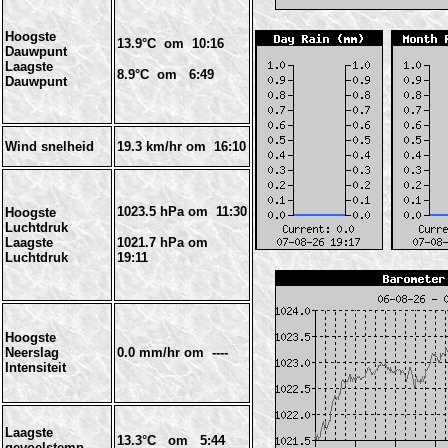
Hoogste
13.9°C om 10:16
Dauwpunt
Laagste
8.9°C om 6:49
Dauwpunt
Wind snelheid
19.3 km/hr om 16:10
1023.5 hPa om 11:30
Hoogste
Luchtdruk
Laagste
1021.7 hPa om
Luchtdruk
19:11
Hoogste
Neerslag
0.0 mm/hr om ----
Intensiteit
Laagste
13.3°C om 5:44
gevoelstemp.