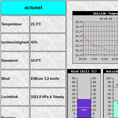
actueel
Temperatuur
23.3°C
luchtvochtigheid
43%
Dauwpunt
10.0°C
Wind
ENEom
3.2 km/hr
Luchtdruk
1021.8 hPa & Steady
Neerslag