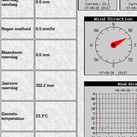
0.0 mm
vandaag
Regen
snelheid
0.0 mm/hr
Maandsom
0.0 mm
neerslag
Jaarsom
322.2 mm
neerslag
Gevoels-
23.3°C
temperatuur