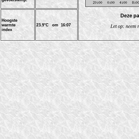
Deze pa
Hoogste
warmte
23.9°C om 16:07
Let op: neem n
index