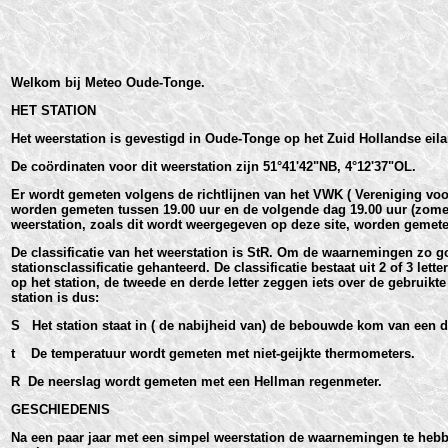
Welkom bij Meteo Oude-Tonge.
HET STATION
Het weerstation is gevestigd in Oude-Tonge op het Zuid Hollandse eila
De coördinaten voor dit weerstation zijn 51°41'42"NB, 4°12'37"OL.
Er wordt gemeten volgens de richtlijnen van het VWK ( Vereniging vo
worden gemeten tussen 19.00 uur en de volgende dag 19.00 uur (zomert
weerstation, zoals dit wordt weergegeven op deze site, worden gemete
De classificatie van het weerstation is StR. Om de waarnemingen zo g
stationsclassificatie gehanteerd. De classificatie bestaat uit 2 of 3 let
op het station, de tweede en derde letter zeggen iets over de gebruikt
station is dus:
S Het station staat in ( de nabijheid van) de bebouwde kom van een d
t De temperatuur wordt gemeten met niet-geijkte thermometers.
R De neerslag wordt gemeten met een Hellman regenmeter.
GESCHIEDENIS
Na een paar jaar met een simpel weerstation de waarnemingen te heb