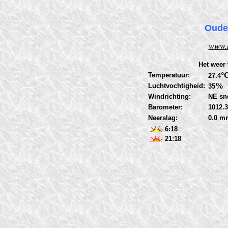
Oude
www.m
Het weer 
°
Temperatuur:
27.4
%
Luchtvochtigheid:
35
Windrichting:
NE sne
Barometer:
1012.3
Neerslag:
0.0 m
6:18
21:18